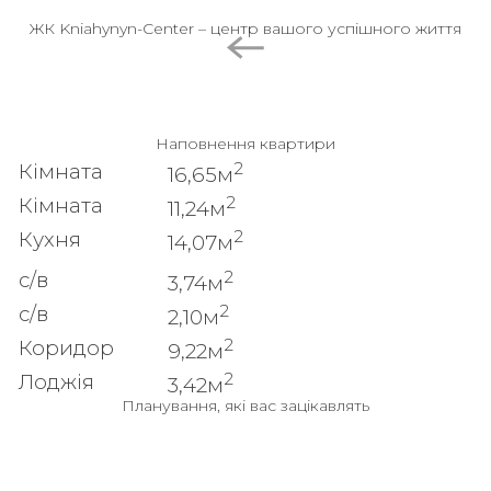
ЖК Kniahynyn-Center – центр вашого успішного життя
Наповнення квартири
2
Кімната
16,65м
2
Кімната
11,24м
2
Кухня
14,07м
2
с/в
3,74м
2
с/в
2,10м
2
Коридор
9,22м
2
Лоджія
3,42м
Планування, які вас зацікавлять