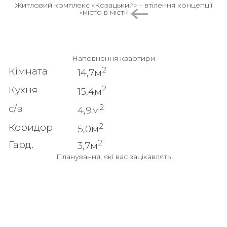
Житловий комплекс «Козацький» – втілення концепції
«місто в місті»
Наповнення квартири
2
Кімната
14,7м
2
Кухня
15,4м
2
с/в
4,9м
2
Коридор
5,0м
2
Гард.
3,7м
Планування, які вас зацікавлять