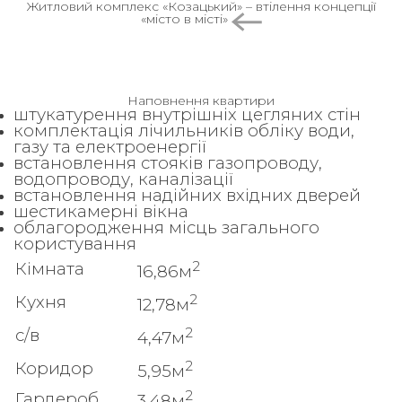
Житловий комплекс «Козацький» – втілення концепції
«місто в місті»
Наповнення квартири
штукатурення внутрішніх цегляних стін
комплектація лічильників обліку води,
газу та електроенергії
встановлення стояків газопроводу,
водопроводу, каналізації
встановлення надійних вхідних дверей
шестикамерні вікна
облагородження місць загального
користування
2
Кімната
16,86м
2
Кухня
12,78м
2
с/в
4,47м
2
Коридор
5,95м
2
Гардероб
3,48м