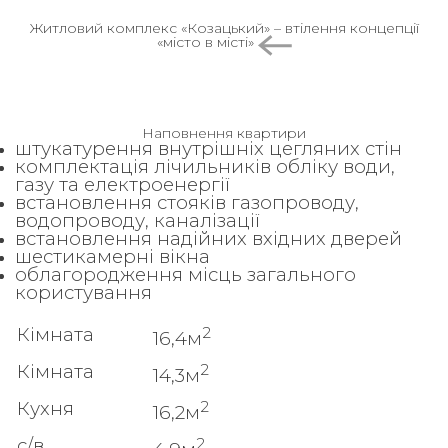
Житловий комплекс «Козацький» – втілення концепції
«місто в місті»
Наповнення квартири
штукатурення внутрішніх цегляних стін
комплектація лічильників обліку води,
газу та електроенергії
встановлення стояків газопроводу,
водопроводу, каналізації
встановлення надійних вхідних дверей
шестикамерні вікна
облагородження місць загального
користування
2
Кімната
16,4м
2
Кімната
14,3м
2
Кухня
16,2м
2
с/в