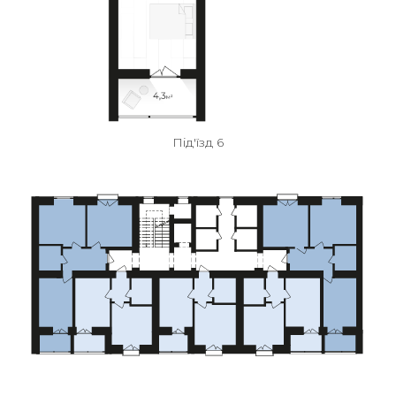
Під'їзд 6