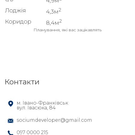
4,9м
2
Лоджія
4,3м
2
Коридор
8,4м
Планування, які вас зацікавлять
Контакти
м. Івано-Франківськ
вул. Івасюка, 84
sociumdeveloper@gmail.com
097 0000 215