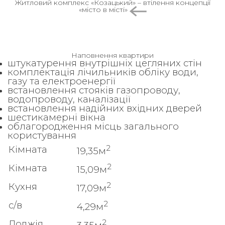
Житловий комплекс «Козацький» – втілення концепції
«місто в місті»
Наповнення квартири
штукатурення внутрішніх цегляних стін
комплектація лічильників обліку води,
газу та електроенергії
встановлення стояків газопроводу,
водопроводу, каналізації
встановлення надійних вхідних дверей
шестикамерні вікна
облагородження місць загального
користування
2
Кімната
19,35м
2
Кімната
15,09м
2
Кухня
17,09м
2
с/в
4,29м
2
Лоджія