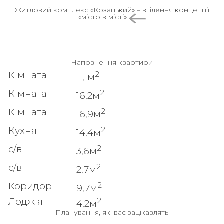
Житловий комплекс «Козацький» – втілення концепції
«місто в місті»
Наповнення квартири
2
Кімната
11,1м
2
Кімната
16,2м
2
Кімната
16,9м
2
Кухня
14,4м
2
с/в
3,6м
2
с/в
2,7м
2
Коридор
9,7м
2
Лоджія
4,2м
Планування, які вас зацікавлять