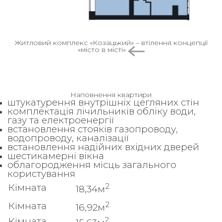
Житловий комплекс «Козацький» – втілення концепції
«місто в місті»
Наповнення квартири
штукатурення внутрішніх цегляних стін
комплектація лічильників обліку води,
газу та електроенергії
встановлення стояків газопроводу,
водопроводу, каналізації
встановлення надійних вхідних дверей
шестикамерні вікна
облагородження місць загального
користування
2
Кімната
18,34м
2
Кімната
16,92м
2
Кімната