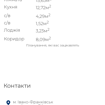
15,63м
2
Кухня
12,72м
2
с/в
4,29м
2
с/в
1,52м
2
Лоджія
3,23м
2
Коридор
8,09м
Планування, які вас зацікавлять
Контакти
м. Івано-Франківськ