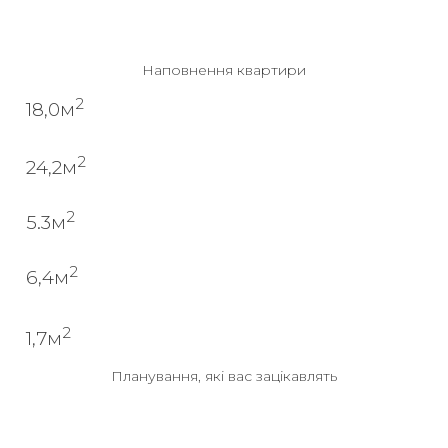
Наповнення квартири
2
18,0м
2
24,2м
2
5.3м
2
6,4м
2
1,7м
Планування, які вас зацікавлять