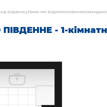
И
ХІД БУДІВНИЦТВА
ЯК МИ БУДУЄМО
НОВИНИ
КОМАНДА
КО
ПІВДЕННЕ - 1-кімнатна