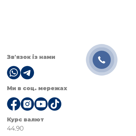
Зв'язок із нами
Ми в соц. мережах
Курс валют
44.90