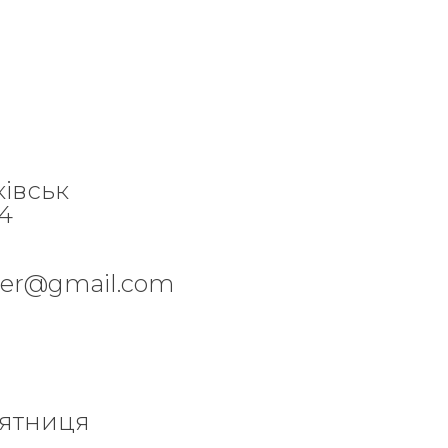
ківськ
84
per@gmail.com
'ятниця