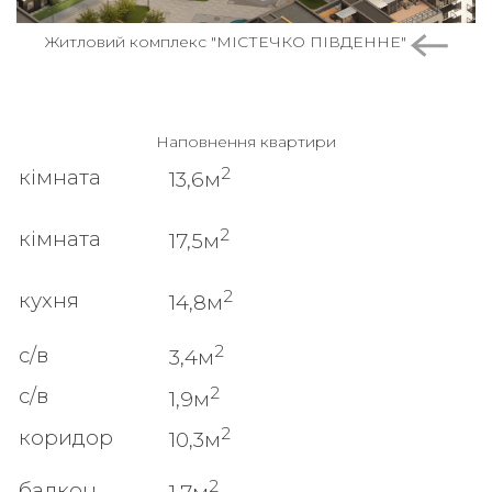
Житловий комплекс "МІСТЕЧКО ПІВДЕННЕ"
Наповнення квартири
2
кімната
13,6м
2
кімната
17,5м
2
кухня
14,8м
2
с/в
3,4м
2
с/в
1,9м
2
коридор
10,3м
2
балкон