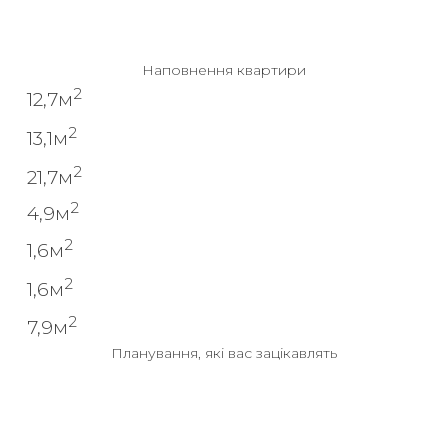
Наповнення квартири
2
12,7м
2
13,1м
2
21,7м
2
4,9м
2
1,6м
2
1,6м
2
7,9м
Планування, які вас зацікавлять