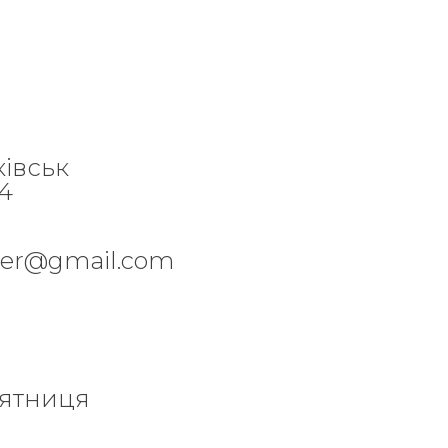
ківськ
84
per@gmail.com
'ятниця