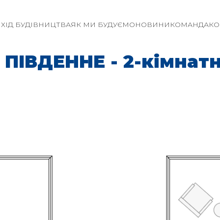
И
ХІД БУДІВНИЦТВА
ЯК МИ БУДУЄМО
НОВИНИ
КОМАНДА
КО
ПІВДЕННЕ - 2-кімнатна