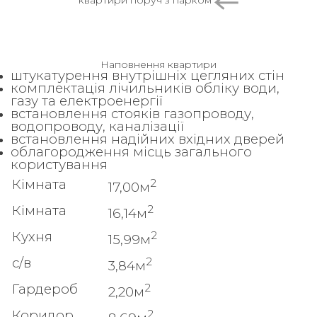
квартири поруч з парком
Наповнення квартири
штукатурення внутрішніх цегляних стін
комплектація лічильників обліку води,
газу та електроенергії
встановлення стояків газопроводу,
водопроводу, каналізації
встановлення надійних вхідних дверей
облагородження місць загального
користування
2
Кімната
17,00м
2
Кімната
16,14м
2
Кухня
15,99м
2
с/в
3,84м
2
Гардероб
2,20м
2
Коридор