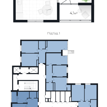
Під'їзд 1