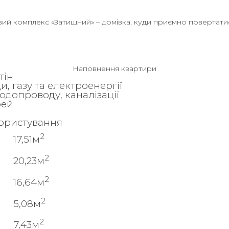
ий комплекс «Затишний» – домівка, куди приємно повертати
Наповнення квартири
тін
, газу та електроенергії
одопроводу, каналізації
рей
користування
2
17,51м
2
20,23м
2
16,64м
2
5,08м
2
7,43м