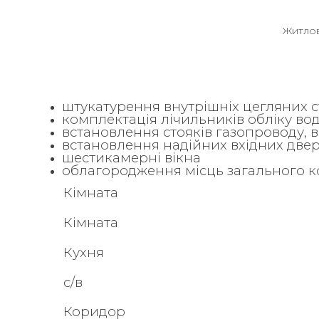
Житлов
штукатурення внутрішніх цегляних с
комплектація лічильників обліку води
встановлення стояків газопроводу, в
встановлення надійних вхідних две
шестикамерні вікна
облагородження місць загального 
Кімната
Кімната
Кухня
с/в
Коридор