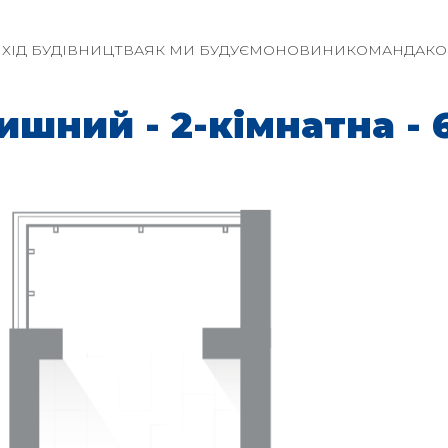
И
ХІД БУДІВНИЦТВА
ЯК МИ БУДУЄМО
НОВИНИ
КОМАНДА
КО
шний - 2-кімнатна - 