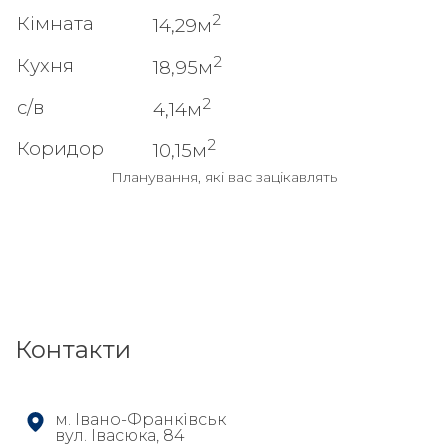
2
Кімната
14,29м
2
Кухня
18,95м
2
с/в
4,14м
2
Коридор
10,15м
Планування, які вас зацікавлять
Контакти
м. Івано-Франківськ
вул. Івасюка, 84