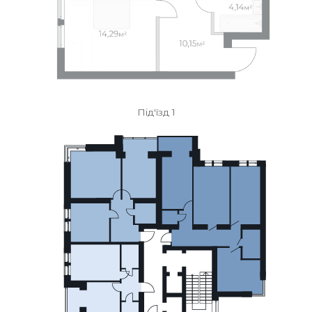
Під'їзд 1