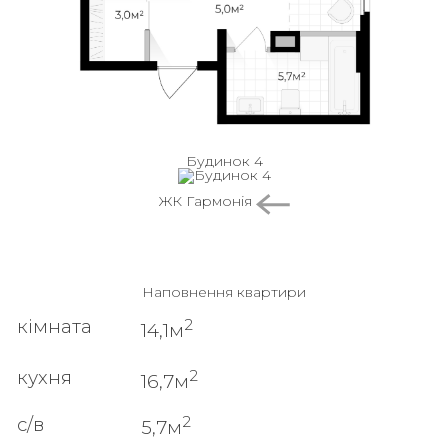
Будинок 4
ЖК Гармонія
Наповнення квартири
2
кімната
14,1м
2
кухня
16,7м
2
с/в
5,7м