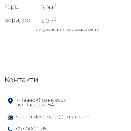
2
гард.
3,0м
2
коридор
5,0м
Планування, які вас зацікавлять
Контакти
м. Івано-Франківськ
вул. Івасюка, 84
sociumdeveloper@gmail.com
097 0000 215