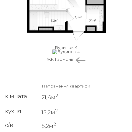
Будинок 4
ЖК Гармонія
Наповнення квартири
2
кімната
21,6м
2
кухня
15,2м
2
с/в
5,2м