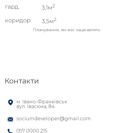
2
гард.
3,1м
2
коридор
3,5м
Планування, які вас зацікавлять
Контакти
м. Івано-Франківськ
вул. Івасюка, 84
sociumdeveloper@gmail.com
097 0000 215