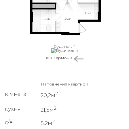
Будинок 4
ЖК Гармонія
Наповнення квартири
2
кімната
20,2м
2
кухня
21,5м
2
с/в
5,2м