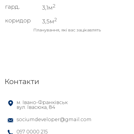
2
гард.
3,1м
2
коридор
3,5м
Планування, які вас зацікавлять
Контакти
м. Івано-Франківськ
вул. Івасюка, 84
sociumdeveloper@gmail.com
097 0000 215