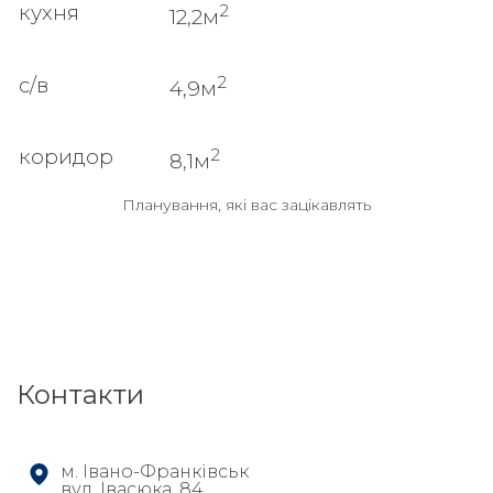
2
кухня
12,2м
2
с/в
4,9м
2
коридор
8,1м
Планування, які вас зацікавлять
Контакти
м. Івано-Франківськ
вул. Івасюка, 84