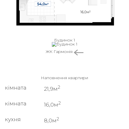
Будинок 1
ЖК Гармонія
Наповнення квартири
2
кімната
21,9м
2
кімната
16,0м
2
кухня
8,0м