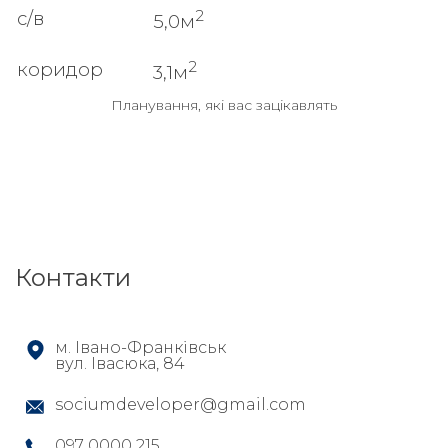
2
с/в
5,0м
2
коридор
3,1м
Планування, які вас зацікавлять
Контакти
м. Івано-Франківськ
вул. Івасюка, 84
sociumdeveloper@gmail.com
097 0000 215