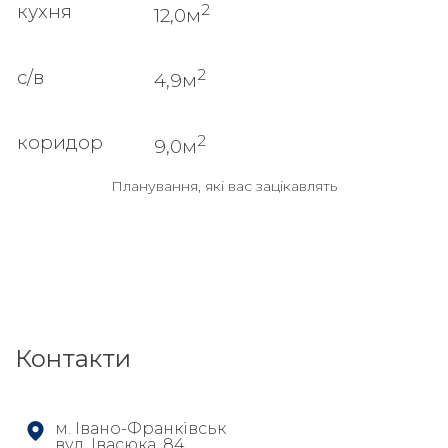
2
кухня
12,0м
2
с/в
4,9м
2
коридор
9,0м
Планування, які вас зацікавлять
Контакти
м. Івано-Франківськ
вул. Івасюка, 84