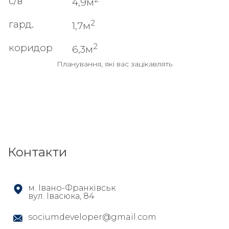
с/в
4,9м
2
гард.
1,7м
2
коридор
6,3м
Планування, які вас зацікавлять
Контакти
м. Івано-Франківськ
вул. Івасюка, 84
sociumdeveloper@gmail.com