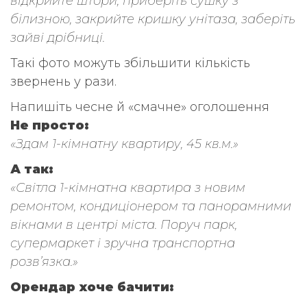
відкрийте штори, приберіть сушку з
білизною, закрийте кришку унітаза, заберіть
зайві дрібниці.
Такі фото можуть збільшити кількість
звернень у рази.
Напишіть чесне й «смачне» оголошення
Не просто:
«Здам 1-кімнатну квартиру, 45 кв.м.»
А так:
«Світла 1-кімнатна квартира з новим
ремонтом, кондиціонером та панорамними
вікнами в центрі міста. Поруч парк,
супермаркет і зручна транспортна
розв’язка.»
Орендар хоче бачити: