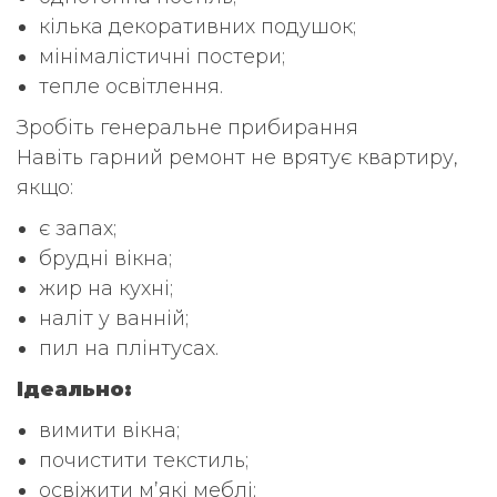
кілька декоративних подушок;
мінімалістичні постери;
тепле освітлення.
Зробіть генеральне прибирання
Навіть гарний ремонт не врятує квартиру,
якщо:
є запах;
брудні вікна;
жир на кухні;
наліт у ванній;
пил на плінтусах.
Ідеально:
вимити вікна;
почистити текстиль;
освіжити м’які меблі;