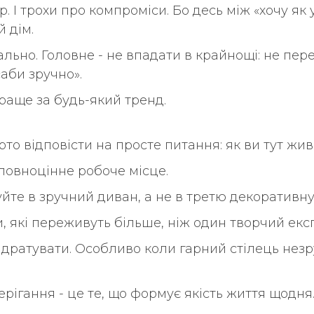
 І трохи про компроміси. Бо десь між «хочу як у
 дім.
еально. Головне - не впадати в крайнощі: не п
аби зручно».
раще за будь-який тренд.
арто відповісти на просте питання: як ви тут жи
повноцінне робоче місце.
йте в зручний диван, а не в третю декоративн
, які переживуть більше, ніж один творчий екс
дратувати. Особливо коли гарний стілець незру
берігання - це те, що формує якість життя щодня