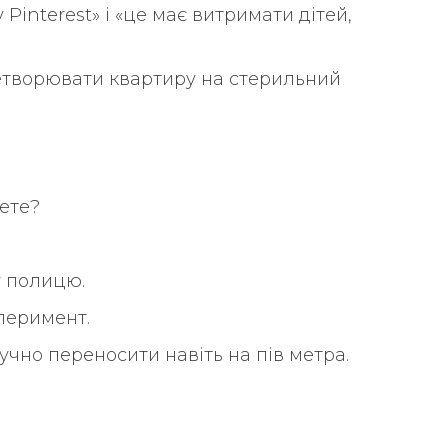
 Pinterest» і «це має витримати дітей,
еретворювати квартиру на стерильний
вете?
у полицю.
перимент.
чно переносити навіть на пів метра.
.