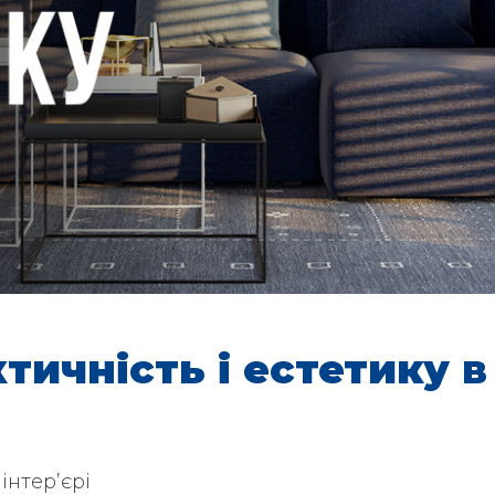
тичність і естетику в
 інтер’єрі