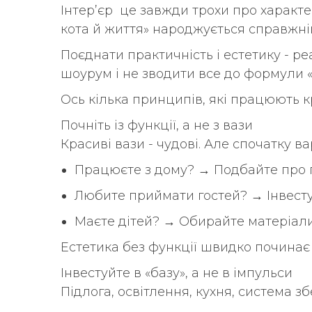
Інтер’єр це завжди трохи про характер.
кота й життя» народжується справжній
Поєднати практичність і естетику - р
шоурум і не зводити все до формули «
Ось кілька принципів, які працюють к
Почніть із функції, а не з вази
Красиві вази - чудові. Але спочатку в
Працюєте з дому? → Подбайте про 
Любите приймати гостей? → Інвесту
Маєте дітей? → Обирайте матеріали
Естетика без функції швидко починає 
Інвестуйте в «базу», а не в імпульси
Підлога, освітлення, кухня, система з