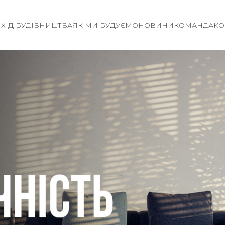
И
ХІД БУДІВНИЦТВА
ЯК МИ БУДУЄМО
НОВИНИ
КОМАНДА
КО