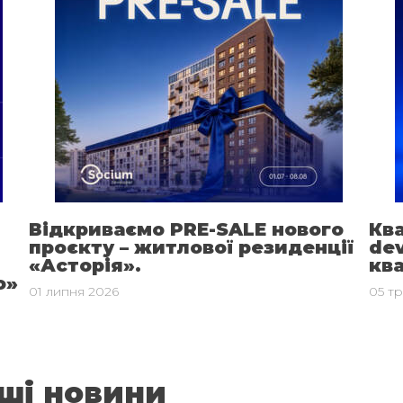
Відкриваємо PRE-SALE нового
Ква
проєкту – житлової резиденції
dev
«Асторія».
кв
о»
01 липня 2026
05 т
аші новини