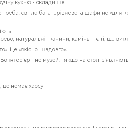
учну кухню - складніше.
 треба, світло багаторівневе, а шафи не «для кр
іють
рево, натуральні тканини, камінь. І є ті, що в
». Це «якісно і надовго».
 інтер’єр - не музей. І якщо на столі з’являю
 де немає хаосу.