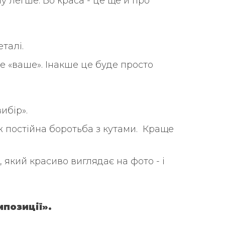
у легше. Бо краса - це ще й про
талі.
ке «ваше». Інакше це буде просто
ибір».
 постійна боротьба з кутами. Краще
, який красиво виглядає на фото - і
мпозиції».