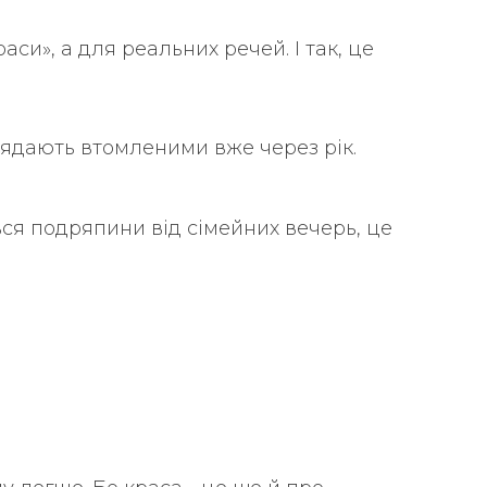
аси», а для реальних речей. І так, це
иглядають втомленими вже через рік.
ться подряпини від сімейних вечерь, це