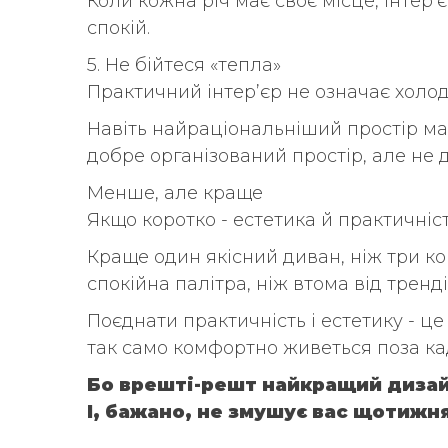
Коли кожна річ має своє місце, інтер’
спокій.
5. Не бійтеся «тепла»
Практичний інтер’єр не означає холодн
Навіть найраціональніший простір має
добре організований простір, але не д
Менше, але краще
Якщо коротко - естетика й практичніст
Краще один якісний диван, ніж три к
спокійна палітра, ніж втома від тренді
Поєднати практичність і естетику - це 
так само комфортно живеться поза ка
Бо врешті-решт найкращий дизайн
І, бажано, не змушує вас щотижн