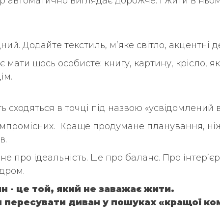
єр автоматично виглядає дорожче. І жити в ньом
ий. Додайте текстиль, м’яке світло, акцентні де
 мати щось особисте: книгу, картину, крісло, я
ім.
ь сходяться в точці під назвою «усвідомлений в
омпромісних. Краще продумане планування, ніж
в.
не про ідеальність. Це про баланс. Про інтер’єр
дром.
 - це той, який не заважає жити.
я пересувати диван у пошуках «кращої ко