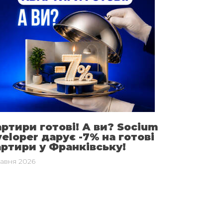
ртири готові! А ви? Socium
eloper дарує -7% на готові
артири у Франківську!
равня 2026