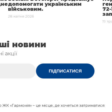
дне
допомогати українським
ге
військовим.
72-
за
28 квітня 2026
19 тр
аші новини
і акції
ПІДПИСАТИСЯ
р ЖК «Гармонія» – це місце, де хочеться затриматися