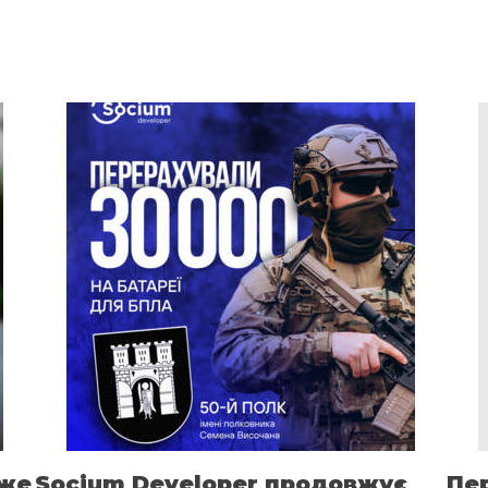
вже
Socium Developer продовжує
Пе