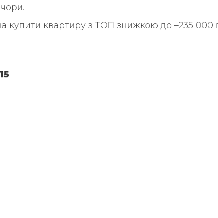
ечори.
на купити квартиру з ТОП знижкою до –235 000 
15
.