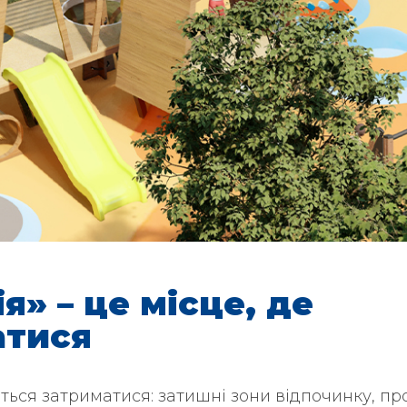
я» – це місце, де
атися
четься затриматися: затишні зони відпочинку, п