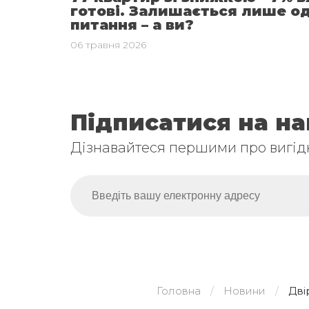
готові. Залишається лише о
питання – а ви?
06 травня 2026
Підписатися на н
Дізнавайтеся першими про вигідн
Головна
Новини
Дві