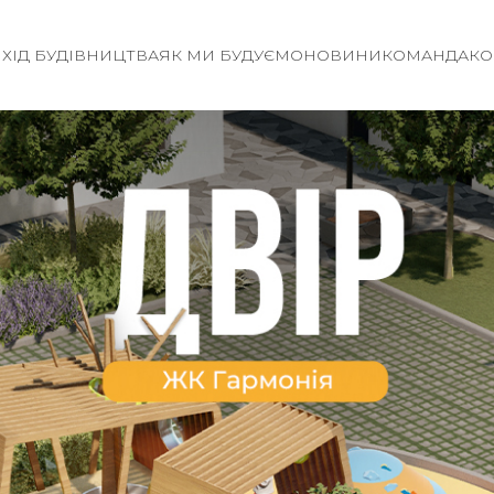
И
ХІД БУДІВНИЦТВА
ЯК МИ БУДУЄМО
НОВИНИ
КОМАНДА
КО