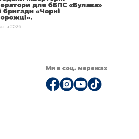
нератори для бБПС «Булава»
ї бригади «Чорні
порожці».
авня 2026
Ми в соц. мережах