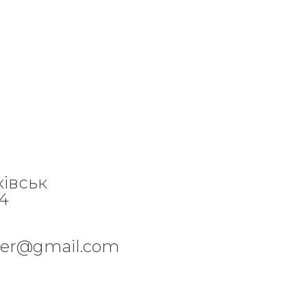
ківськ
84
per@gmail.com