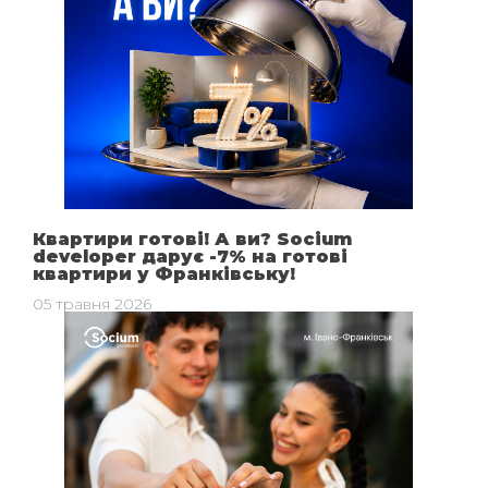
Квартири готові! А ви? Socium
developer дарує -7% на готові
квартири у Франківську!
05 травня 2026