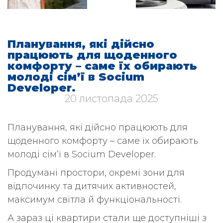
Item
1
of
4
Планування, які дійсно
працюють для щоденного
комфорту – саме їх обирають
молоді сім’ї в Socium
Developer.
20 листопада 2025
Планування, які дійсно працюють для
щоденного комфорту – саме їх обирають
молоді сім’ї в Socium Developer.
Продумані простори, окремі зони для
відпочинку та дитячих активностей,
максимум світла й функціональності.
А зараз ці квартири стали ще доступніші з