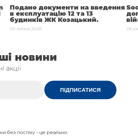
m
Подано документи на введення
So
і
в експлуатацію 12 та 13
до
будинків ЖК Козацький.
ві
09 липня 2026
28 кв
аші новини
і акції
ПІДПИСАТИСЯ
ки без поспіху - це реально.