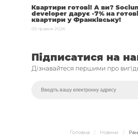
Квартири готові! А ви? Sociu
developer дарує -7% на готов
квартири у Франківську!
05 травня 2026
Підписатися на н
Дізнавайтеся першими про вигідн
Головна
Новини
Ран