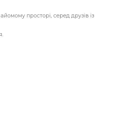
найомому просторі, серед друзів із
я.