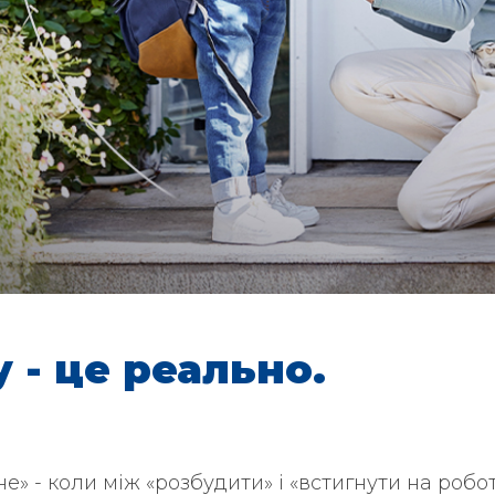
 - це реально.
» - коли між «розбудити» і «встигнути на робот