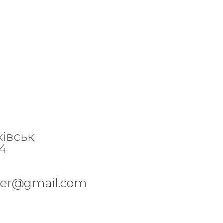
ківськ
84
per@gmail.com