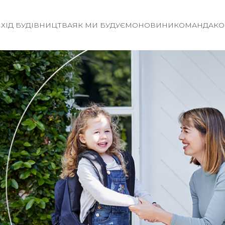
И
ХІД БУДІВНИЦТВА
ЯК МИ БУДУЄМО
НОВИНИ
КОМАНДА
КО