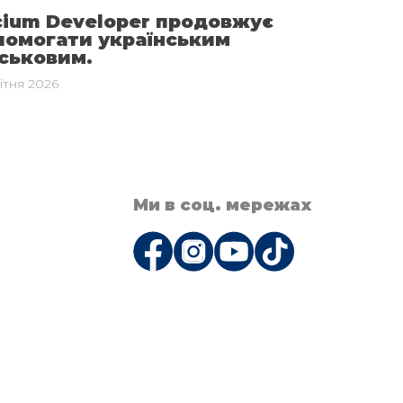
cium Developer продовжує
помогати українським
йськовим.
ітня 2026
Ми в соц. мережах