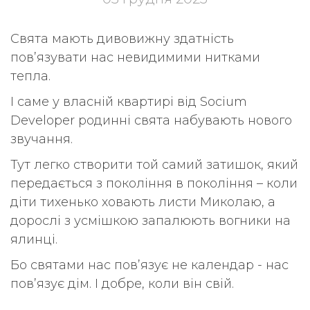
Свята мають дивовижну здатність
пов’язувати нас невидимими нитками
тепла.
І саме у власній квартирі від Socium
Developer родинні свята набувають нового
звучання.
Тут легко створити той самий затишок, який
передається з покоління в покоління – коли
діти тихенько ховають листи Миколаю, а
дорослі з усмішкою запалюють вогники на
ялинці.
Бо святами нас пов’язує не календар - нас
пов’язує дім. І добре, коли він свій.