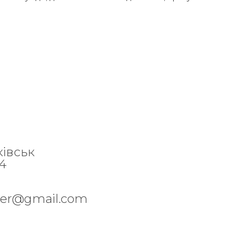
ківськ
84
per@gmail.com