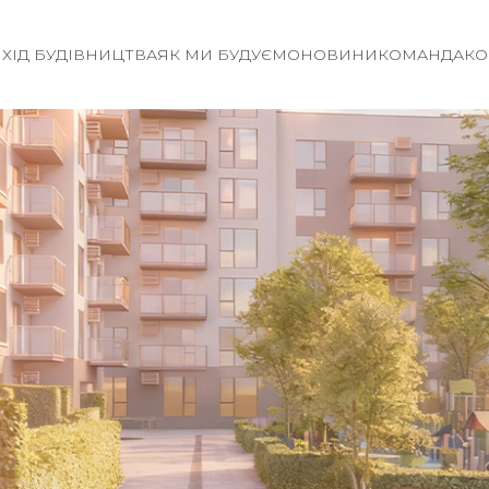
И
ХІД БУДІВНИЦТВА
ЯК МИ БУДУЄМО
НОВИНИ
КОМАНДА
КО