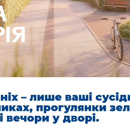
ніх – лише ваші сусід
чиках, прогулянки зе
і вечори у дворі.