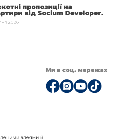
котні пропозиції на
ртири від Socium Developer.
пня 2026
Ми в соц. мережах
зеленими алеями й