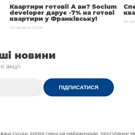
Квартири готові! А ви? Socium
Спе
developer дарує -7% на готові
ква
квартири у Франківську!
16 ли
05 травня 2026
аші новини
і акції
ПІДПИСАТИСЯ
 ваші сусіди, дитячі сміхи на майданчиках, прогулянки 