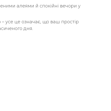
леними алеями й спокійні вечори у
– усе це означає, що ваш простір
асиченого дня.