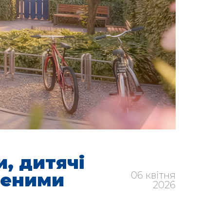
и, дитячі
леними
06 квітня
2026