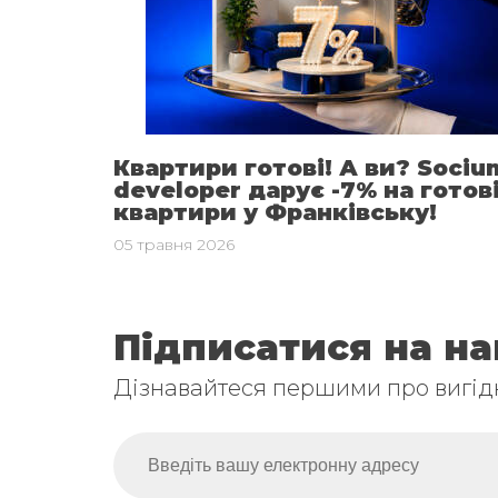
Квартири готові! А ви? Sociu
developer дарує -7% на готов
квартири у Франківську!
05 травня 2026
Підписатися на н
Дізнавайтеся першими про вигідн