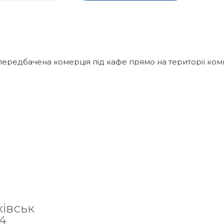
передбачена комерція під кафе прямо на території ком
ківськ
84