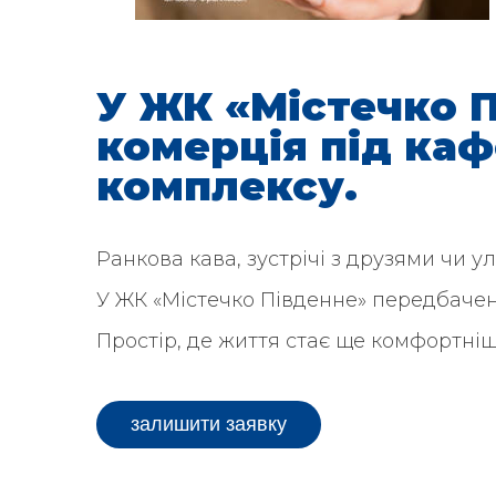
Item
1
of
5
У ЖК «Містечко 
комерція під каф
комплексу.
Ранкова кава, зустрічі з друзями чи у
У ЖК «Містечко Південне» передбачен
Простір, де життя стає ще комфортніш
залишити заявку