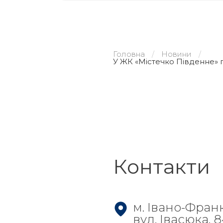
Головна
Новини
У ЖК «Містечко Південне» 
Контакти
м. Івано-Фран
вул. Івасюка, 