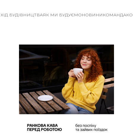
И
ХІД БУДІВНИЦТВА
ЯК МИ БУДУЄМО
НОВИНИ
КОМАНДА
КО