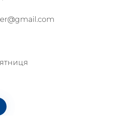
per@gmail.com
'ятниця
© 2026 Будівельна компанія Socium Developer