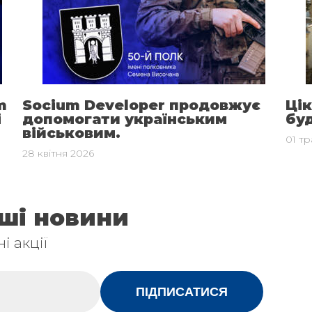
m
Socium Developer продовжує
Цік
і
допомогати українським
бу
військовим.
01 т
28 квітня 2026
аші новини
і акції
ПІДПИСАТИСЯ