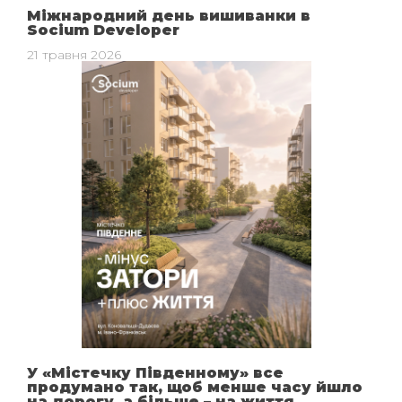
Міжнародний день вишиванки в
Socium Developer
21 травня 2026
У «Містечку Південному» все
продумано так, щоб менше часу йшло
на дорогу, а більше – на життя