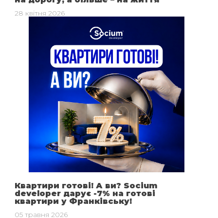
28 квітня 2026
Квартири готові! А ви? Socium
developer дарує -7% на готові
квартири у Франківську!
05 травня 2026