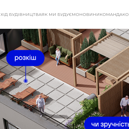
И
ХІД БУДІВНИЦТВА
ЯК МИ БУДУЄМО
НОВИНИ
КОМАНДА
КО