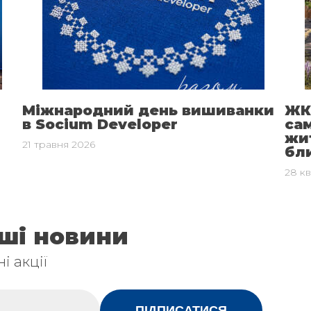
Міжнародний день вишиванки
ЖК
в Socium Developer
са
жит
21 травня 2026
бл
28 кв
аші новини
і акції
ПІДПИСАТИСЯ