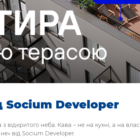
д Socium Developer
 з відкритого неба. Кава – не на кухні, а на влас
е» від Socium Developer.