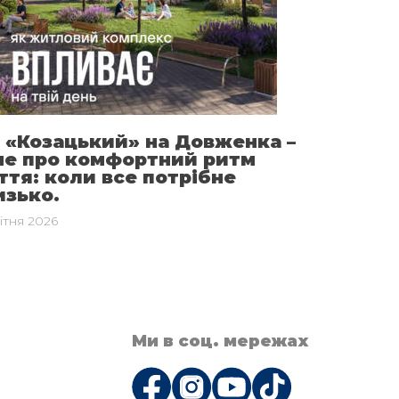
 «Козацький» на Довженка –
ме про комфортний ритм
тя: коли все потрібне
изько.
ітня 2026
Ми в соц. мережах