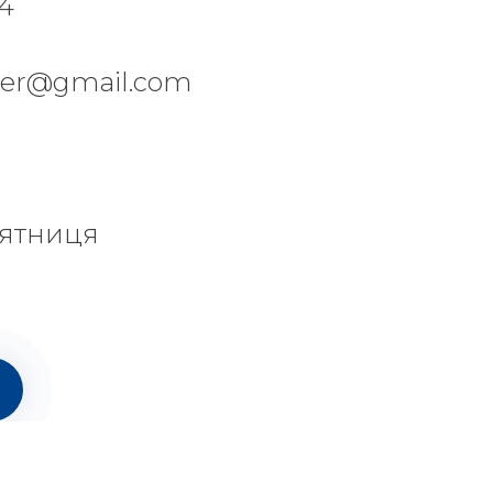
84
per@gmail.com
'ятниця