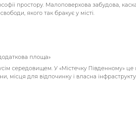
лософії простору. Малоповерхова забудова, каска
вободи, якого так бракує у місті.
о
«додаткова площа»
 усім середовищем. У «Містечку Південному» це
зони, місця для відпочинку і власна інфраструк